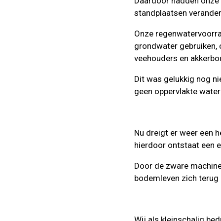
Daardoor hadden onze w
standplaatsen verander
Onze regenwatervoorr
grondwater gebruiken, 
veehouders en akkerbo
Dit was gelukkig nog ni
geen oppervlakte water 
Nu dreigt er weer een 
hierdoor ontstaat een
Door de zware machines
bodemleven zich terug 
Wij als kleinschalig bed