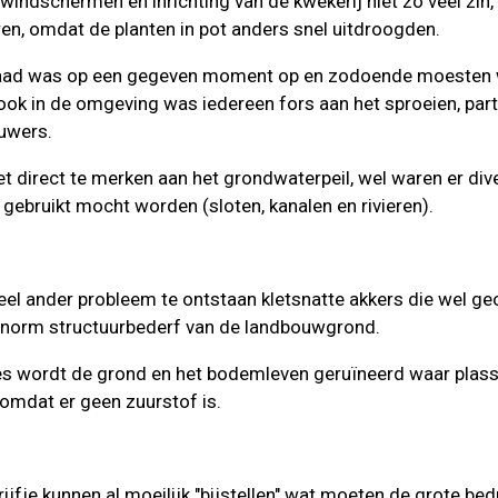
indschermen en inrichting van de kwekerij niet zo veel zin
en, omdat de planten in pot anders snel uitdroogden.
aad was op een gegeven moment op en zodoende moesten 
ook in de omgeving was iedereen fors aan het sproeien, part
uwers.
et direct te merken aan het grondwaterpeil, wel waren er d
gebruikt mocht worden (sloten, kanalen en rivieren).
heel ander probleem te ontstaan kletsnatte akkers die wel 
 enorm structuurbederf van de landbouwgrond.
 wordt de grond en het bodemleven geruïneerd waar plasse
omdat er geen zuurstof is.
rijfje kunnen al moeilijk "bijstellen" wat moeten de grote bedr