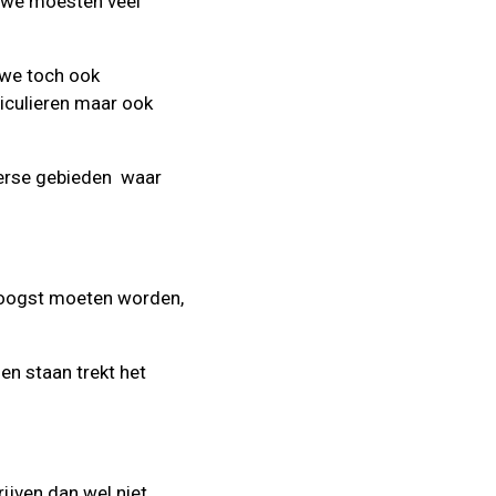
, we moesten veel
we toch ook
iculieren maar ook
iverse gebieden waar
geoogst moeten worden,
n staan trekt het
ijven dan wel niet...