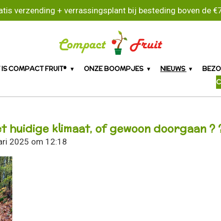
atis verzending + verrassingsplant bij besteding boven de €7
 IS COMPACT FRUIT®
ONZE BOOMPJES
NIEUWS
BEZO
C
et huidige klimaat, of gewoon doorgaan ? 
ari 2025 om 12:18