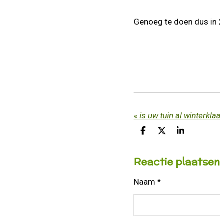
Genoeg te doen dus in 2
«
is uw tuin al winterklaa
D
D
S
E
E
H
L
E
A
Reactie plaatsen
E
L
R
N
E
Naam *