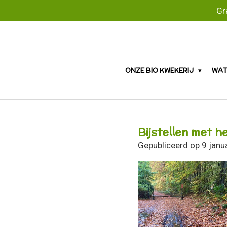
Gr
Ga
direct
naar
de
hoofdinhoud
ONZE BIO KWEKERIJ
WAT
Bijstellen met h
Gepubliceerd op 9 janu