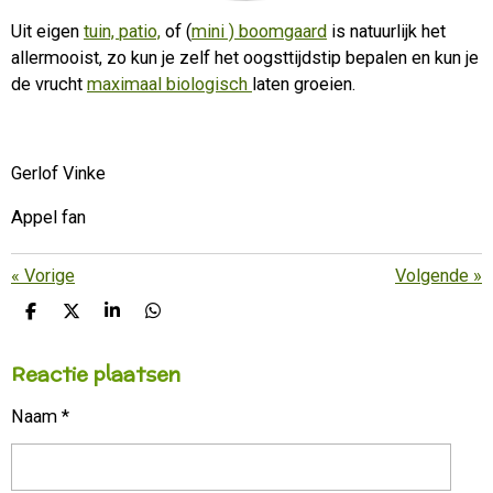
Uit eigen
tuin,
patio,
of (
mini ) boomgaard
is natuurlijk het
allermooist, zo kun je zelf het oogsttijdstip bepalen en kun je
de vrucht
maximaal biologisch
laten groeien.
Gerlof Vinke
Appel fan
«
Vorige
Volgende
»
D
D
S
D
E
E
H
E
L
E
A
L
Reactie plaatsen
E
L
R
E
N
E
N
Naam *