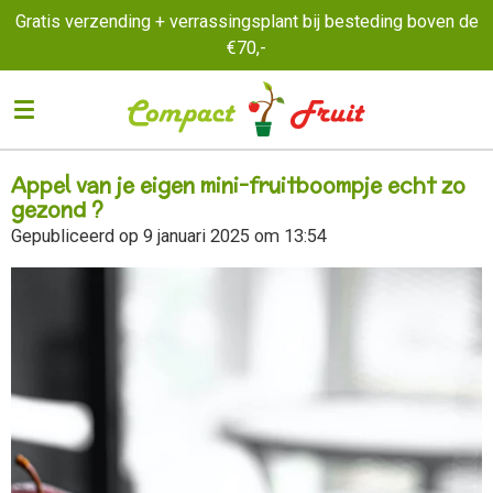
Gratis verzending + verrassingsplant bij besteding boven de
Ga
€70,-
direct
naar
de
hoofdinhoud
Appel van je eigen mini-fruitboompje echt zo
gezond ?
Gepubliceerd op 9 januari 2025 om 13:54