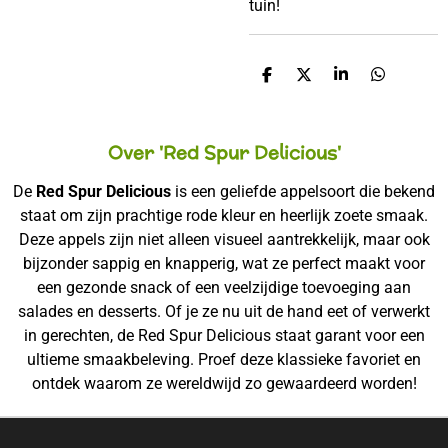
tuin!
D
D
S
D
E
E
H
E
L
E
A
L
E
L
R
E
Over 'Red Spur Delicious'
N
E
N
De
Red Spur Delicious
is een geliefde appelsoort die bekend
staat om zijn prachtige rode kleur en heerlijk zoete smaak.
Deze appels zijn niet alleen visueel aantrekkelijk, maar ook
bijzonder sappig en knapperig, wat ze perfect maakt voor
een gezonde snack of een veelzijdige toevoeging aan
salades en desserts. Of je ze nu uit de hand eet of verwerkt
in gerechten, de Red Spur Delicious staat garant voor een
ultieme smaakbeleving. Proef deze klassieke favoriet en
ontdek waarom ze wereldwijd zo gewaardeerd worden!