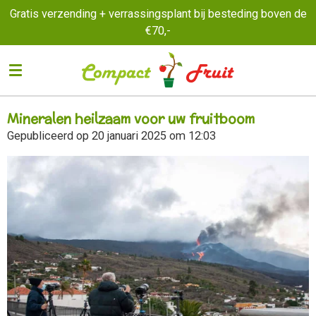
Gratis verzending + verrassingsplant bij besteding boven de
Ga
€70,-
direct
naar
de
hoofdinhoud
Mineralen heilzaam voor uw fruitboom
Gepubliceerd op 20 januari 2025 om 12:03