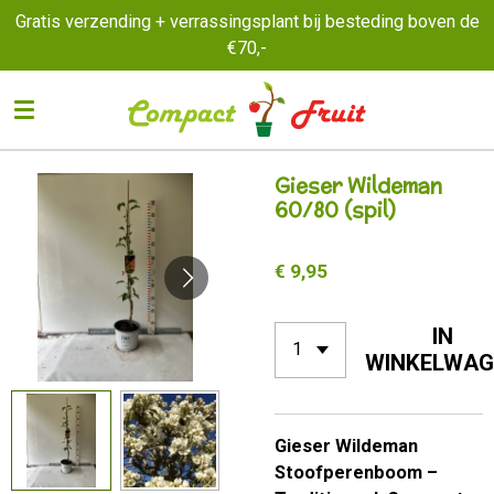
Gratis verzending + verrassingsplant bij besteding boven de
Ga
€70,-
direct
naar
de
hoofdinhoud
Gieser Wildeman
60/80 (spil)
€ 9,95
IN
WINKELWAG
Gieser Wildeman
Stoofperenboom –