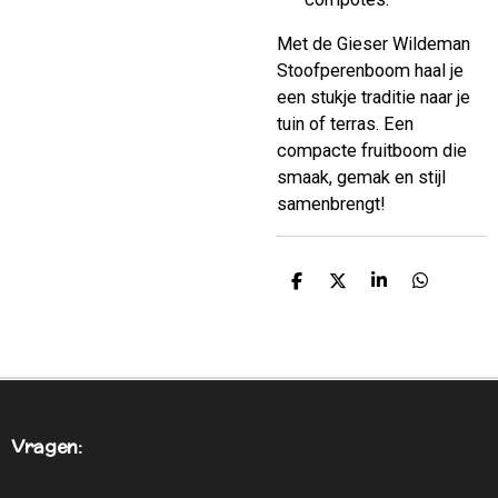
Met de Gieser Wildeman
Stoofperenboom haal je
een stukje traditie naar je
tuin of terras. Een
compacte fruitboom die
smaak, gemak en stijl
samenbrengt!
D
D
S
D
E
E
H
E
L
E
A
L
E
L
R
E
N
E
N
Vragen: