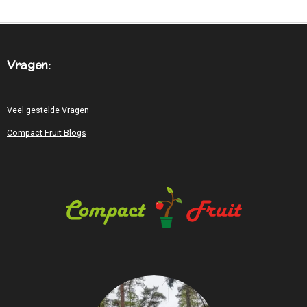
E
L
R
E
N
E
N
Vragen:
Veel gestelde Vragen
Compact Fruit Blogs