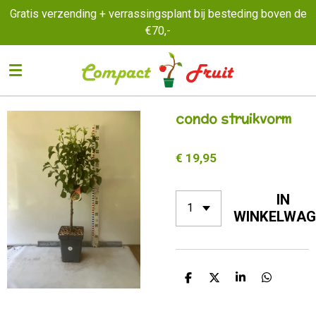
Gratis verzending + verrassingsplant bij besteding boven de
Ga
€70,-
direct
naar
de
hoofdinhoud
condo struikvorm
€ 19,95
IN
WINKELWAG
D
D
S
D
E
E
H
E
L
E
A
L