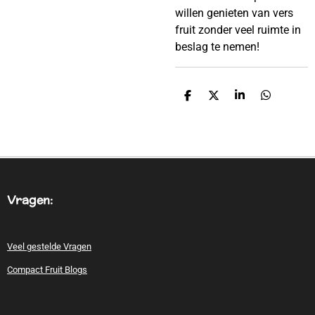
willen genieten van vers
fruit zonder veel ruimte in
beslag te nemen!
D
D
S
D
E
E
H
E
L
E
A
L
E
L
R
E
N
E
N
Vragen:
Veel gestelde Vragen
Compact Fruit Blogs