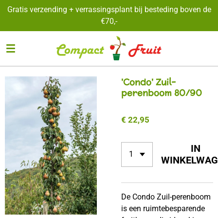
Gratis verzending + verrassingsplant bij besteding boven de
Ga
€70,-
direct
naar
de
hoofdinhoud
'Condo' Zuil-
perenboom 80/90
€ 22,95
IN
WINKELWAG
De Condo Zuil-perenboom
is een ruimtebesparende