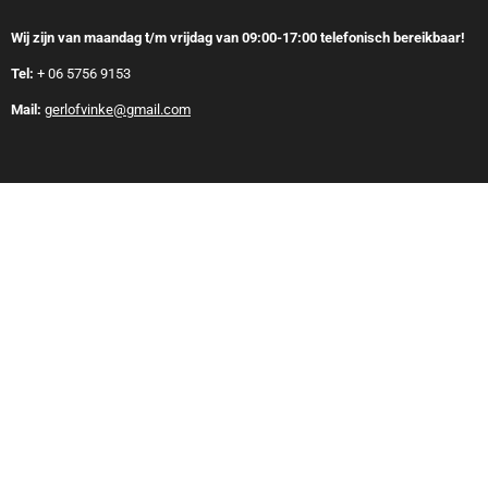
Wij zijn van maandag t/m vrijdag van 09:00-17:00 telefonisch bereikbaar!
Tel:
+
06 5756 9153
Mail:
gerlofvinke@gmail.com