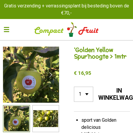
Gratis verzending + verrassingsplant bij besteding boven de
Ga
€70,-
direct
naar
de
hoofdinhoud
'Golden Yellow
Spur'hoogte > 1mtr
€ 16,95
IN
WINKELWAG
sport van Golden
delicious