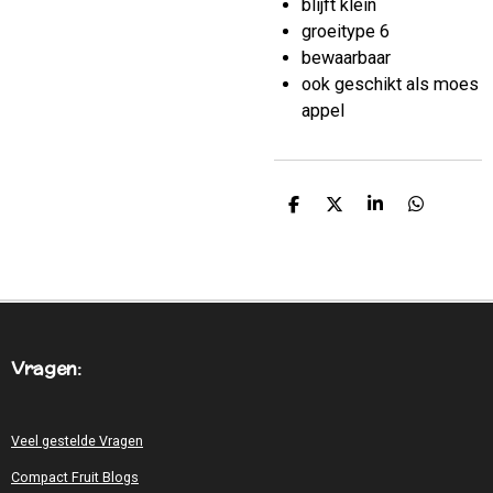
blijft klein
groeitype 6
bewaarbaar
ook geschikt als moes
appel
D
D
S
D
E
E
H
E
L
E
A
L
E
L
R
E
N
E
N
Vragen:
Veel gestelde Vragen
Compact Fruit Blogs