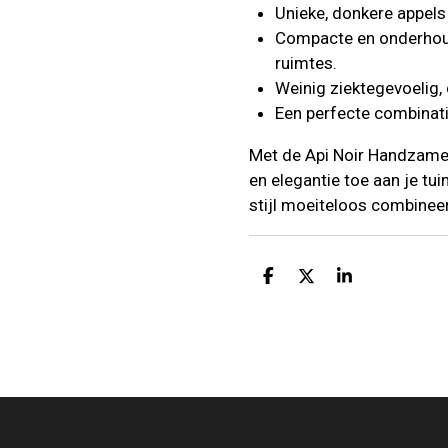
Unieke, donkere appels
Compacte en onderhouds
ruimtes.
Weinig ziektegevoelig,
Een perfecte combinatie
Met de Api Noir Handzame
en elegantie toe aan je tu
stijl moeiteloos combineer
D
D
S
E
E
H
L
E
A
E
L
R
N
E