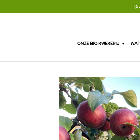
Gr
Ga
direct
naar
de
hoofdinhoud
ONZE BIO KWEKERIJ
WAT