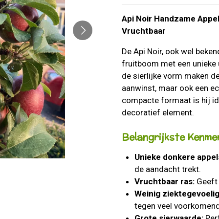
Api Noir Handzame Appelb
Vruchtbaar
De Api Noir, ook wel bekend
fruitboom met een unieke 
de sierlijke vorm maken d
aanwinst, maar ook een echt
compacte formaat is hij ide
decoratief element.
Belangrijkste Kenme
Unieke donkere appel
de aandacht trekt.
Vruchtbaar ras:
Geeft 
Weinig ziektegevoelig
tegen veel voorkomend
Grote sierwaarde:
Perf