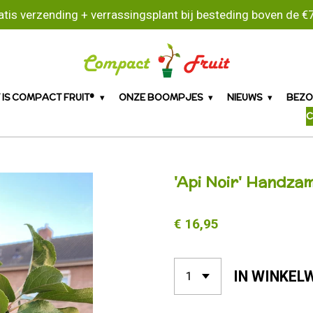
atis verzending + verrassingsplant bij besteding boven de €7
 IS COMPACT FRUIT®
ONZE BOOMPJES
NIEUWS
BEZO
C
'Api Noir' Handz
€ 16,95
IN WINKEL