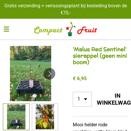
Gratis verzending + verrassingsplant bij besteding boven de
Ga
€70,-
direct
naar
de
hoofdinhoud
'Malus Red Sentinel'
sierappel (geen mini
boom)
€ 6,95
IN
WINKELWAG
Mooi helder rode