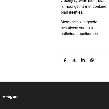
vruchtjes, witte bloei, blad
is mooi getint met donkere
bladsreeltjes.
Sierappels zijn goede
bestuivers voor o.a.
ballerina appelbomen
D
D
S
D
E
E
H
E
L
E
A
L
E
L
R
E
N
E
N
Vragen: