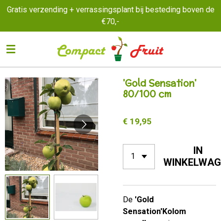
Gratis verzending + verrassingsplant bij besteding boven de
Ga
€70,-
direct
naar
de
hoofdinhoud
'Gold Sensation'
80/100 cm
€ 19,95
IN
WINKELWAG
De
'Gold
Sensation'Kolom