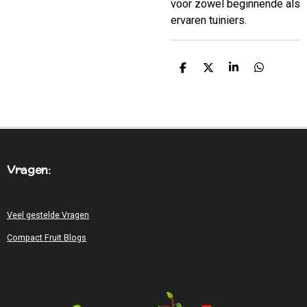
voor zowel beginnende als
ervaren tuiniers.
D
D
S
D
E
E
H
E
L
E
A
L
E
L
R
E
N
E
N
Vragen:
Veel gestelde Vragen
Compact Fruit Blogs