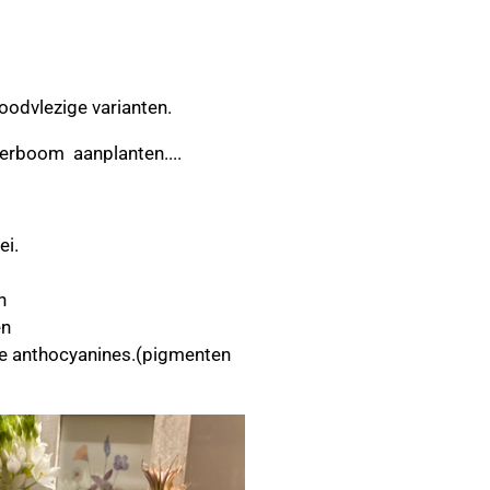
oodvlezige varianten.
sierboom aanplanten....
ei.
n
en
e anthocyanines.(pigmenten