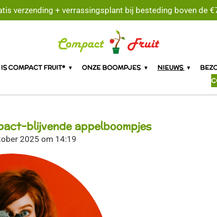
atis verzending + verrassingsplant bij besteding boven de €7
 IS COMPACT FRUIT®
ONZE BOOMPJES
NIEUWS
BEZ
C
act-blijvende appelboompjes
tober 2025 om 14:19