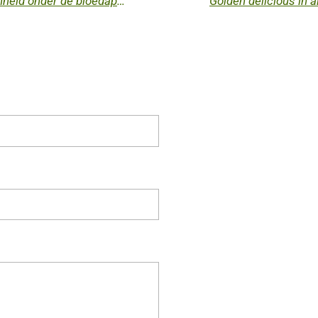
Red lane kleine schoonheid onder de bloedappels
Golden delicious in 