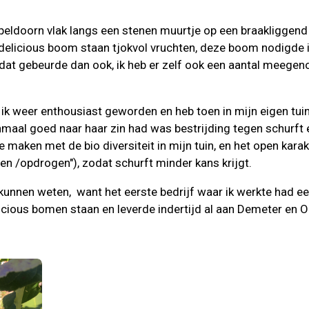
peldoorn vlak langs een stenen muurtje op een braakliggend 
 delicious boom staan tjokvol vruchten, deze boom nodigde 
 dat gebeurde dan ook, ik heb er zelf ook een aantal meeg
 ik weer enthousiast geworden en heb toen in mijn eigen tu
enmaal goed naar haar zin had was bestrijding tegen schurft e
te maken met de bio diversiteit in mijn tuin, en het open ka
n /opdrogen"), zodat schurft minder kans krijgt.
l kunnen weten, want het eerste bedrijf waar ik werkte had ee
cious bomen staan en leverde indertijd al aan Demeter en O