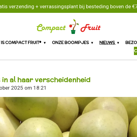
atis verzending + verrassingsplant bij besteding boven de €7
 IS COMPACT FRUIT®
ONZE BOOMPJES
NIEUWS
BEZO
C
 in al haar verscheidenheid
tober 2025 om 18:21