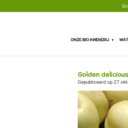
Gr
Ga
direct
naar
de
hoofdinhoud
ONZE BIO KWEKERIJ
WAT
Golden delicious
Gepubliceerd op 27 ok